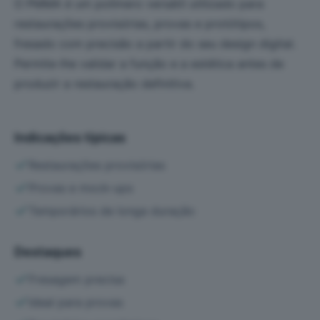
O PMMA é um polímero versátil utilizado para
restaurações provisórias, provas e protótipos,
fresado com precisão a partir do seu design digital.
Permite-lhe validar a função e a estética antes de
produzir a restauração definitiva.
Indicações típicas
Restaurações provisórias
Provas e mock-ups
Temporários de longa duração
Destaques
Fresagem precisa
Ideal para provas