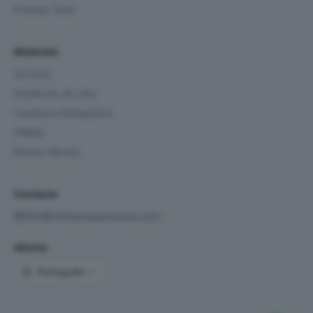
Prótese Total
Materiais
Zircónia
Dissilicato de Lítio
Cerâmica Feldspática
PMMA
Resina Híbrida
Contacto
180@180dentalsolutions.com
Idioma
Idioma