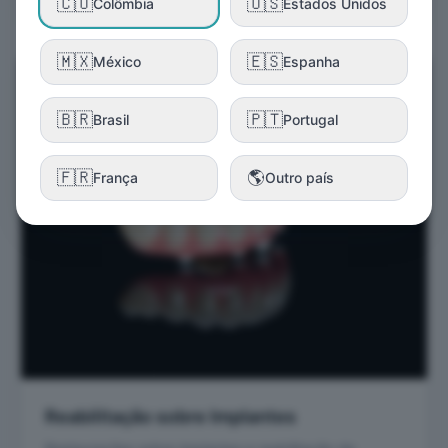
🇨🇴
🇺🇸
Colômbia
Estados Unidos
🇲🇽
🇪🇸
México
Espanha
🇧🇷
🇵🇹
Brasil
Portugal
🇫🇷
🌎
França
Outro país
Reabilitação sobre Implantes