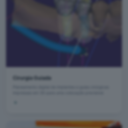
Cirurgia Guiada
Planeamento digital de implantes e guias cirúrgicas
impressas em 3D para uma colocação previsível.