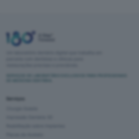
Um laboratório dentário digital que trabalha em
parceria com dentistas e clínicas para
restaurações precisas e previsíveis.
SERVIÇOS DE LABORATÓRIO EXCLUSIVOS PARA PROFISSIONAIS
DE MEDICINA DENTÁRIA.
Serviços
Cirurgia Guiada
Impressão Dentária 3D
Reabilitação sobre Implantes
Placas de Acetato