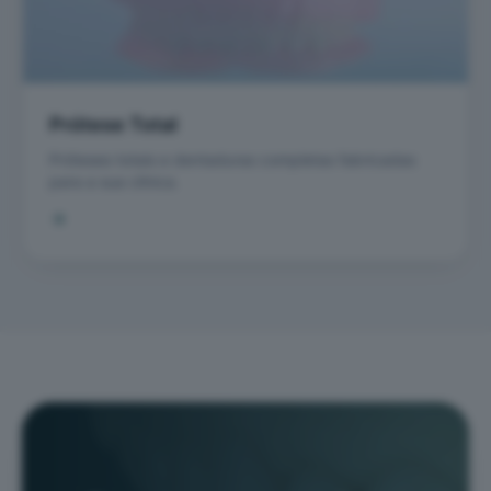
Prótese Total
Próteses totais e dentaduras completas fabricadas
para a sua clínica.