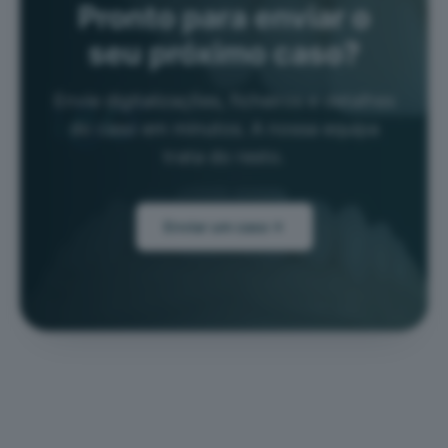
Pronto para enviar o
seu próximo caso?
Envie digitalizações, ficheiros e detalhes
do caso em minutos. A nossa equipa
trata do resto.
Enviar um caso