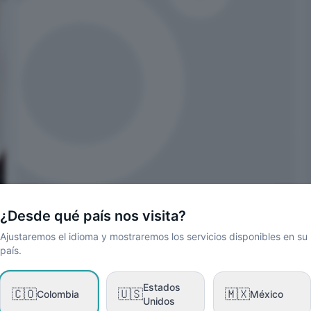
¿Desde qué país nos visita?
Ajustaremos el idioma y mostraremos los servicios disponibles en su
país.
Estados
🇨🇴
🇺🇸
🇲🇽
Colombia
México
Unidos